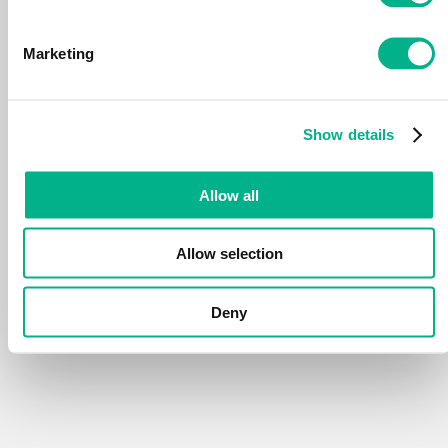
Domaine De Bel Ombre
61002, Bel Ombre
Marketing
Ile Maurice
info@belombre.com
Maurice :
+230 260 5102
France :
+33 1 85 73 62 00
U.K :
+44 2070 48 20 32
Show details
Allow all
DÉCOUVRIR BEL OMBRE
Allow selection
EXPÉRIENCES
Deny
LES ACTIVITÉS
OÙ LOGER
OÙ MANGER