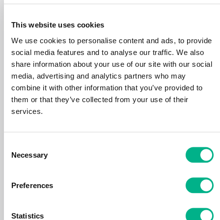
Non, je ne souhaite pas recevoir vos newsletters et promotions.
This website uses cookies
Les informations que nous recueillons à travers de ce formulaire seront
We use cookies to personalise content and ads, to provide
utilisées pour personnaliser notre communication avec vous. En optant pour
‘oui’, vous acceptez de recevoir des newsletters et des mises à jour de Bel
social media features and to analyse our traffic. We also
Ombre Territory. Consultez la
politique de confidentialité
share information about your use of our site with our social
media, advertising and analytics partners who may
combine it with other information that you’ve provided to
them or that they’ve collected from your use of their
services.
SOUMETTRE
Consent
Necessary
Selection
Preferences
Statistics