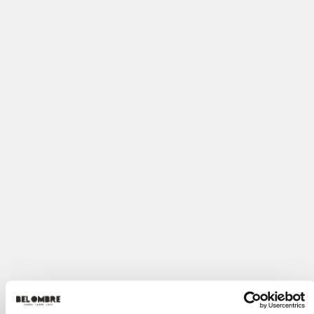
Votre adresse email
*
Votre numéro de téléphone
Pays
Votre message
*
Oui, je souhaite recevoir vos newsletters et promotions.